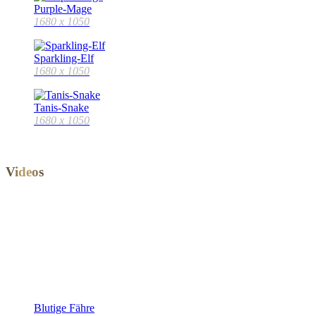
Purple-Mage
1680 x 1050
Sparkling-Elf
1680 x 1050
Tanis-Snake
1680 x 1050
V
i
d
e
o
s
Blutige Fähre