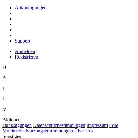
Ankündigungen
Support
Anmelden
Registrieren
D
A
I
L
M
Aktionen
D
anksagungen
D
a
tenschutzbestimmungen
I
mpressum
L
ore
M
ultimedia
N
utzungsbestimmungen
Ü
b
er Uns
Sonstiges