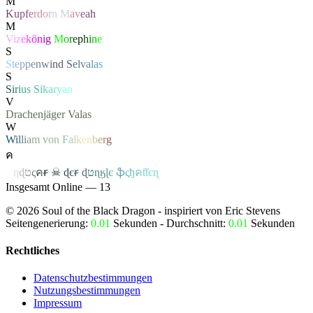
M
K
u
p
f
e
r
d
o
r
n
M
a
v
e
a
h
M
V
i
z
e
k
ö
n
i
g
M
o
r
e
p
h
i
n
e
S
S
t
e
p
p
e
n
w
i
n
d
S
e
l
v
a
l
a
s
S
S
i
r
i
u
s
S
i
k
a
r
y
a
n
V
Drachenjäger
Valas
W
W
i
l
l
i
a
m
v
o
n
F
a
l
k
e
n
b
e
r
g
ค
ค
ɳ
ɖ
ט
ς
ค
ꞧ
☠
ɖ
є
ꞧ
ɖ
ט
ɳ
ӄ
ɭ
є
ֆ
ς
ђ
ค
ƭƭєɳ
Insgesamt Online — 13
©
2026
Soul of the Black Dragon
- inspiriert von Eric Stevens
Seitengenerierung:
0.01
Sekunden - Durchschnitt:
0.01
Sekunden
Rechtliches
Datenschutzbestimmungen
Nutzungsbestimmungen
Impressum