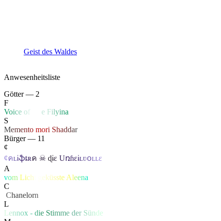
Geist des Waldes
Anwesenheitsliste
Götter — 2
F
V
o
i
c
e
o
f
Li
f
e
F
i
l
y
i
n
a
S
M
e
m
e
n
t
o
mo
r
i
S
h
a
d
d
a
r
Bürger — 11
¢
¢
ค
ʟ
ɨ
ֆ
ȶ
ʀ
ค
☠
ɖ
ɨ
ɛ
U
ռɦ
ɛ
ɨ
ʟ
ʋ
օ
ʟ
ʟ
ɛ
A
v
o
m
L
i
c
h
t
g
e
k
ü
s
s
t
e
A
l
e
e
n
a
C
‏
C
hanelor
n
L
L
e
n
n
o
x
-
d
i
e S
t
i
m
m
e
d
e
r
S
ü
n
de