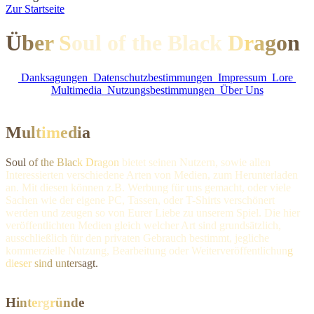
Z
ur Startseite
Ü
b
e
r
S
oul of the Black
D
r
a
g
o
n
Danksagungen
Datenschutzbestimmungen
Impressum
Lore
Multimedia
Nutzungsbestimmungen
Über Uns
M
u
l
t
i
m
e
d
i
a
Soul
of
the
Blac
k Dr
agon
bietet seinen Nutzern, sowie allen
Interessierten verschiedene Arten von Medien, zum Herunterladen
an. Mit diesen können z.B. Werbung für uns gemacht, oder viele
Sachen wie der eigene PC, Tassen, oder T-Shirts verschönert
werden und zeugen so von Eurer Liebe zu unserem Spiel. Die hier
veröffentlichten Medien gleich welcher Art sind grundsätzlich,
ausschließlich für den privaten Gebrauch bestimmt, jegliche
kommerzielle Nutzung, Bearbeitung oder Weiterveröffentli
chun
g
di
eser
sin
d un
ters
agt.
H
i
n
t
e
r
g
r
ü
n
d
e