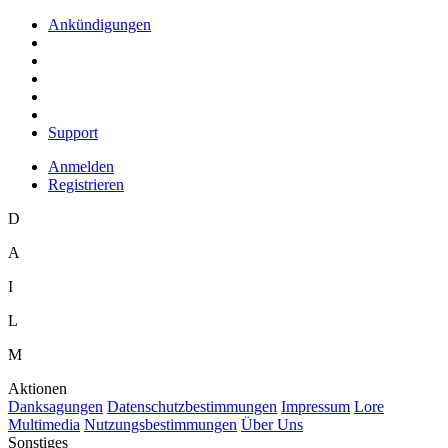
Ankündigungen
Support
Anmelden
Registrieren
D
A
I
L
M
Aktionen
D
anksagungen
D
a
tenschutzbestimmungen
I
mpressum
L
ore
M
ultimedia
N
utzungsbestimmungen
Ü
b
er Uns
Sonstiges