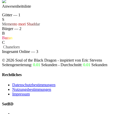
Anwesenheitsliste
Götter — 1
S
M
e
m
e
n
t
o
mo
r
i
S
h
a
d
d
a
r
Bürger — 2
B
B
u
z
a
n
C
‏
C
hanelor
n
Insgesamt Online — 3
©
2026
Soul of the Black Dragon
- inspiriert von Eric Stevens
Seitengenerierung:
0.01
Sekunden - Durchschnitt:
0.01
Sekunden
Rechtliches
Datenschutzbestimmungen
Nutzungsbestimmungen
Impressum
SotBD