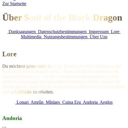
Z
ur Startseite
Ü
b
e
r
S
oul of the Black
D
r
a
g
o
n
Danksagungen
Datenschutzbestimmungen
Impressum
Lore
Multimedia
Nutzungsbestimmungen
Über Uns
L
o
r
e
Du m
öcht
est
gern
e me
hr ü
ber die fantastische Welt erfahren in der
Soul of the Black Dragon spielt ? Dann bist du hier genau an der
richtigen Adresse, wo wir die wichtigsten Informationen für dich
schön zusammengefasst und aufbereitet haben. Wähle einfach ein
Themengebiet unten für das du dich besonders interessiert um direkt
ti
efer
e Ei
nbli
cke
zu e
rhal
ten.
Lonari
Amrûn
Mínlaes
Cuina Eru
Andoria
Aeglos
Andoria